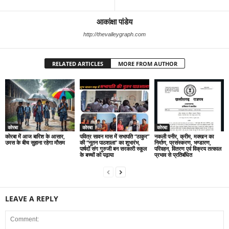
आकांक्षा पांडेय
http://thevalleygraph.com
RELATED ARTICLES
MORE FROM AUTHOR
कोरबा
कोरबा
कोरबा
कोरबा में आज बारिश के आसार,
पवित्र सावन मास में सभापति “ठाकुर”
नकली पनीर, क्रीम, मक्खन का
उमस के बीच सुहाना रहेगा मौसम
की “नूतन पाठशाला” का शुभारंभ,
निर्माण, प्रसंस्करण, भण्डारण,
पार्षदों संग गुरुजी बन सरकारी स्कूल
परिवहन, वितरण एवं विक्रय तत्काल
के बच्चों को पढ़ाया
प्रभाव से प्रतिबंधित
LEAVE A REPLY