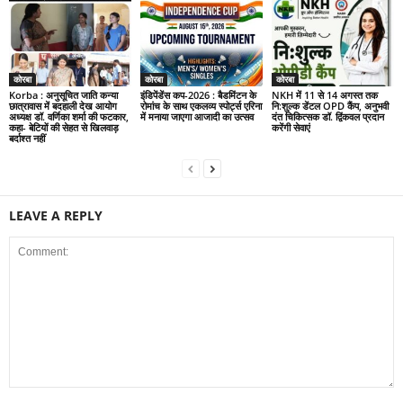
कोरबा
कोरबा
कोरबा
Korba : अनुसूचित जाति कन्या
इंडिपेंडेंस कप-2026 : बैडमिंटन के
NKH में 11 से 14 अगस्त तक
छात्रावास में बदहाली देख आयोग
रोमांच के साथ एकलव्य स्पोर्ट्स एरिना
नि:शुल्क डेंटल OPD कैंप, अनुभवी
अध्यक्ष डॉ. वर्णिका शर्मा की फटकार,
में मनाया जाएगा आजादी का उत्सव
दंत चिकित्सक डॉ. द्विंकवल प्रदान
कहा- बेटियों की सेहत से खिलवाड़
करेंगी सेवाएं
बर्दाश्त नहीं
LEAVE A REPLY