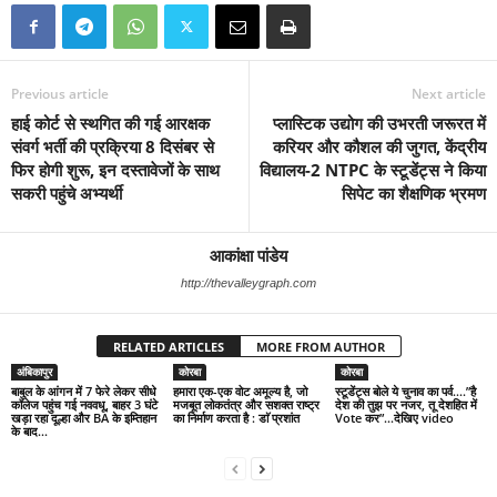
Previous article
Next article
हाई कोर्ट से स्थगित की गई आरक्षक
प्लास्टिक उद्योग की उभरती जरूरत में
संवर्ग भर्ती की प्रक्रिया 8 दिसंबर से
करियर और कौशल की जुगत, केंद्रीय
फिर होगी शुरू, इन दस्तावेजों के साथ
विद्यालय-2 NTPC के स्टूडेंट्स ने किया
सकरी पहुंचे अभ्यर्थी
सिपेट का शैक्षणिक भ्रमण
आकांक्षा पांडेय
http://thevalleygraph.com
RELATED ARTICLES
MORE FROM AUTHOR
अंबिकापुर
कोरबा
कोरबा
बाबुल के आंगन में 7 फेरे लेकर सीधे
हमारा एक-एक वोट अमूल्य है, जो
स्टूडेंट्स बोले ये चुनाव का पर्व….”है
कॉलेज पहुंच गई नववधू, बाहर 3 घंटे
मजबूत लोकतंत्र और सशक्त राष्ट्र
देश की तुझ पर नजर, तू देशहित में
खड़ा रहा दूल्हा और BA के इम्तिहान
का निर्माण करता है : डाॅ प्रशांत
Vote कर”…देखिए video
के बाद...