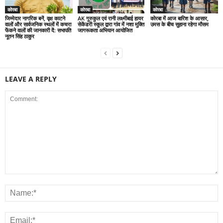
कोरबा
कोरबा
कोरबा
जिम्मेदार नागरिक बनें, वृक्ष काटने
AK गुरुकुल एवं रानी लक्ष्मीबाई हायर
कोरबा में आज बारिश के आसार,
वालों और सार्वजनिक स्थलों में कचरा
सेकेंडरी स्कूल द्वारा गांव में नशा मुक्ति
उमस के बीच सुहाना रहेगा मौसम
फेंकने वालों की जानकारी दें: सभापति
जागरूकता अभियान आयोजित
नूतन सिंह ठाकुर
LEAVE A REPLY