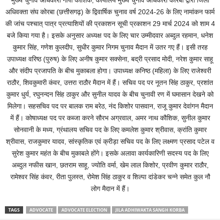
मुख्य चुनाव अधिकारी गोपी कौशिक, कार्यालय मुख्य चुनाव अधिकारी कोरबा द्वारा जिला
अधिवक्ता संघ कोरबा (छत्तीसगढ़) के द्विवार्षिक चुनाव वर्ष 2024-26 के लिए नामांकन फार्म
की जांच पश्चात् पात्र प्रत्याशियों की प्रकाशन सूची प्रकाशन 29 मार्च 2024 को शाम 4
बजे किया गया है। इसके अनुसार अध्यक्ष पद के लिए चार उम्मीदवार अब्दुल रहमान, धनेश
कुमार सिंह, गणेश कुलदीप, सुधीर कुमार निगम चुनाव मैदान में उतर गए हैं। इसी तरह
उपाध्यक्ष वरिष्ठ (पुरुष) के लिए अनीष कुमार सक्सेना, बद्री प्रसाद मोदी, नरेश कुमार साहू
और संदीप प्रजापति के बीच मुकाबला होगा। उपाध्यक्ष कनिष्ठ (महिला) के लिए राजेश्वरी
राठौर, शिवकुमारी कंवर, उत्तरा राठौर मैदान में हैं। सचिव पद पर नूतन सिंह ठाकुर, प्रशांत
कुमार धुर्य, रघुनन्दन सिंह ठाकुर और सुनील यादव के बीच चुनावी रण में घमासान देखने को
मिलेगा। सहसचिव पद पर बालक राम बरेठ, नंद किशोर पासवान, राजू कुमार देवांगन मैदान
में हैं। कोषाध्यक्ष पद पर कब्जा करने सौरभ अग्रवाल, अमर नाथ कौशिक, सुनील कुमार
सोनवानी के मध्य, ग्रंथालय सचिव पद के लिए कमलेश कुमार श्रीवास, क्रांति कुमार
श्रीवास, राजकुमार यादव, सांस्कृतिक एवं क्रीड़ा सचिव पद के लिए लक्ष्मण प्रसाद पटेल व
सुरेश कुमार महंत के बीच मुकाबले होंगे। इसके अलावा कार्यकारिणी सदस्य पद के लिए
अब्दुल नफीस खान, छतराम साहू, ज्योति वर्मा, खेम लाल किशोर, प्रवीण कुमार राठौर,
रामेश्वर सिंह कंवर, रीता पुलस्त, रोमेश सिंह ठाकुर व शिल्पा दांडेकर चन्ने समेत कुल नौ
लोग मैदान में हैं।
TAGS
ADVOCATE
ADVOCATE ELECTION
JILA ADHIWAKTA SANGH KORBA