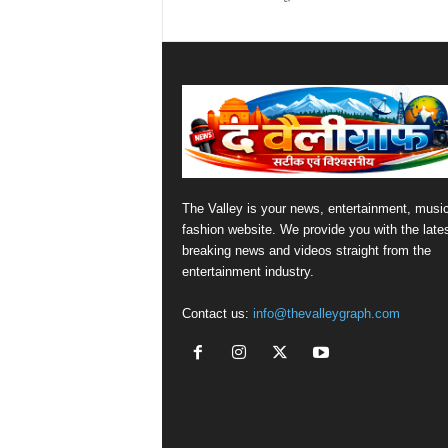
The Valley is your news, entertainment, musi
fashion website. We provide you with the late
breaking news and videos straight from the
entertainment industry.
Contact us:
info@thevalleygraph.com