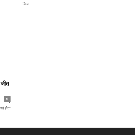
किया...
े जीत
0
शाई होता