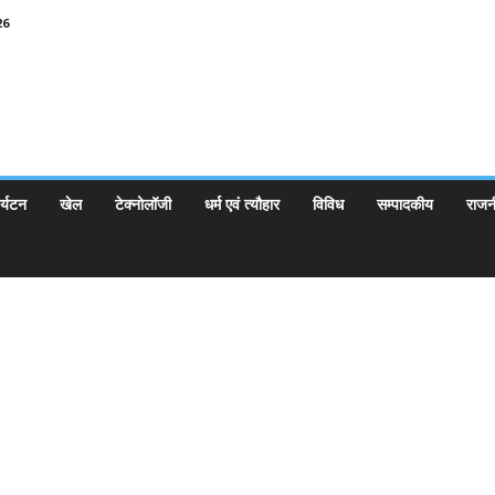
26
र्यटन
खेल
टेक्नोलॉजी
धर्म एवं त्यौहार
विविध
सम्पादकीय
राजन