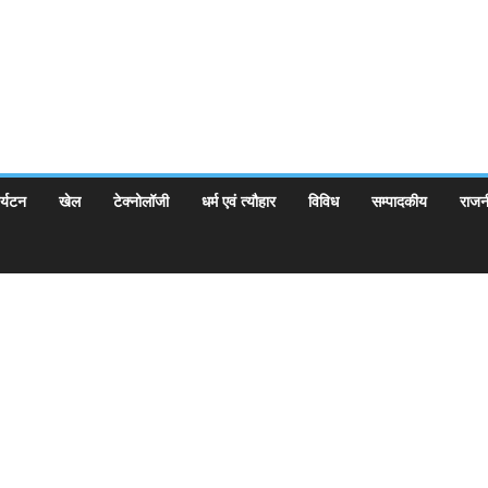
र्यटन
खेल
टेक्नोलॉजी
धर्म एवं त्यौहार
विविध
सम्पादकीय
राजन