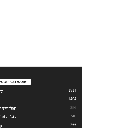
PULAR CATEGORY
1914
गढ़
1404
386
वं उच्च-शिक्षा
340
ि और निर्वाचन
266
ुर