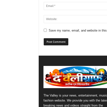
Save my name, email, and website in this
The Valley is your news, entertainment, musi
fashion website. We provide you with the late
breaking news and videos straight from the