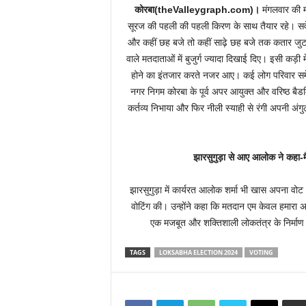
कोरबा(theValleygraph.com)।
मंगलवार की म
सूरज की पहली की पहली किरण के साथ तैयार रहे। सवेरा 
और कहीं छह बजे तो कहीं साढ़े छह बजे तक कतार जुट च
वाले मतदाताओं में बुजुर्ग ज्यादा दिखाई दिए। इसी कड़ी
होने का इंतजार करते नजर आए। कई लोग परिवार समेत
नगर निगम कोरबा के पूर्व अपर आयुक्त और वरिष्ठ बैडम
कर्तव्य निभाया और फिर नीली स्याही से रंगी अपनी अंगुल
झारसुगुड़ा से आए आलोक ने कहा-मै
झारसुगुड़ा में कार्यरत आलोक शर्मा भी खास अपना वोट अर
वोटिंग की। उन्होंने कहा कि मतदान एम केवल हमारा अधि
एक मजबूत और शक्तिशाली लोकतंत्र के निर्माण 
TAGS
LOKSABHA ELECTION 2024
VOTING