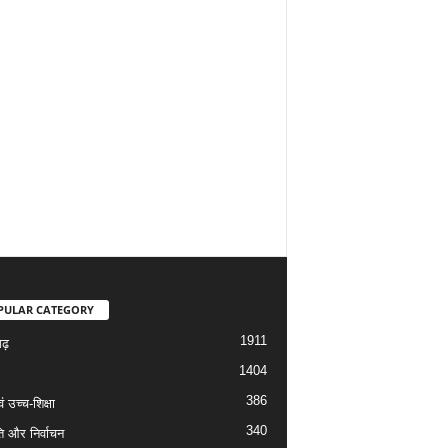
PULAR CATEGORY
1911
गढ़
1404
386
वं उच्च-शिक्षा
340
ि और निर्वाचन