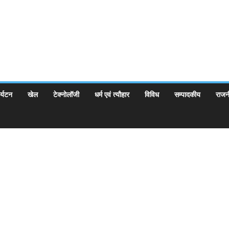
र्यटन
खेल
टेक्नोलॉजी
धर्म एवं त्यौहार
विविध
सम्पादकीय
राजन