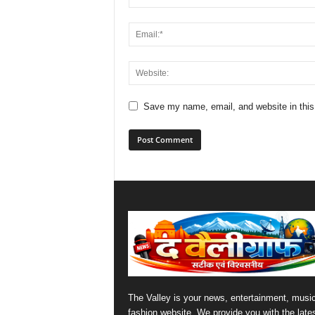
Save my name, email, and website in this
The Valley is your news, entertainment, musi
fashion website. We provide you with the late