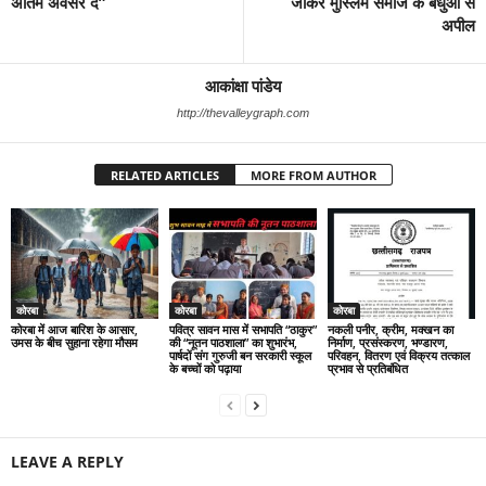
अंतिम अवसर दें”
जाकर मुस्लिम समाज के बंधुओं से
अपील
आकांक्षा पांडेय
http://thevalleygraph.com
RELATED ARTICLES
MORE FROM AUTHOR
कोरबा
कोरबा
कोरबा
कोरबा में आज बारिश के आसार,
पवित्र सावन मास में सभापति “ठाकुर”
नकली पनीर, क्रीम, मक्खन का
उमस के बीच सुहाना रहेगा मौसम
की “नूतन पाठशाला” का शुभारंभ,
निर्माण, प्रसंस्करण, भण्डारण,
पार्षदों संग गुरुजी बन सरकारी स्कूल
परिवहन, वितरण एवं विक्रय तत्काल
के बच्चों को पढ़ाया
प्रभाव से प्रतिबंधित
LEAVE A REPLY