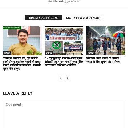
http://thevalleygraph.com
RELATED ARTICLES
MORE FROM AUTHOR
कोरबा
कोरबा
कोरबा
जिम्मेदार नागरिक बनें, वृक्ष काटने
AK गुरुकुल एवं रानी लक्ष्मीबाई हायर
कोरबा में आज बारिश के आसार,
वालों और सार्वजनिक स्थलों में कचरा
सेकेंडरी स्कूल द्वारा गांव में नशा मुक्ति
उमस के बीच सुहाना रहेगा मौसम
फेंकने वालों की जानकारी दें: सभापति
जागरूकता अभियान आयोजित
नूतन सिंह ठाकुर
LEAVE A REPLY