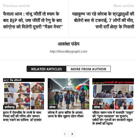
Previous article
Next article
फैसला आज : संजू जीतीं तो श्याम के
महाकुम्भ जा रहे कोरबा के श्रद्धालुओं की
बाद BJP को, उषा जीतीं तो रेणु के बाद
बोलेरो बस से टकराई, 7 लोगों की मौत,
कांग्रेस को मिलेगी दूसरी “मैडम मेयर”
सभी दर्री क्षेत्र के निवासी
आकांक्षा पांडेय
http://thevalleygraph.com
RELATED ARTICLES
MORE FROM AUTHOR
छत्तीसगढ़
कोरबा
कोरबा
हृदय में देशभक्ति के जज्बे के साथ
कोरबा में आज बारिश के आसार,
पवित्र सावन मास में सभापति “ठाकुर”
निभाएं वर्दी की गरिमा और सम्मान
उमस के बीच सुहाना रहेगा मौसम
की “नूतन पाठशाला” का शुभारंभ,
बनाए रखने का दायित्व: डाॅ प्रशांत
पार्षदों संग गुरुजी बन सरकारी स्कूल
के बच्चों को पढ़ाया