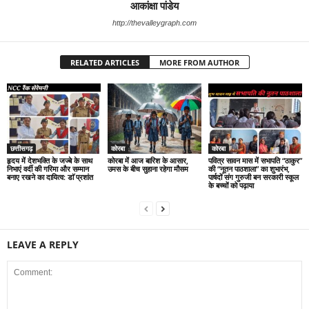
आकांक्षा पांडेय
http://thevalleygraph.com
RELATED ARTICLES
MORE FROM AUTHOR
छत्तीसगढ़
कोरबा
कोरबा
हृदय में देशभक्ति के जज्बे के साथ
कोरबा में आज बारिश के आसार,
पवित्र सावन मास में सभापति “ठाकुर”
निभाएं वर्दी की गरिमा और सम्मान
उमस के बीच सुहाना रहेगा मौसम
की “नूतन पाठशाला” का शुभारंभ,
बनाए रखने का दायित्व: डाॅ प्रशांत
पार्षदों संग गुरुजी बन सरकारी स्कूल
के बच्चों को पढ़ाया
LEAVE A REPLY