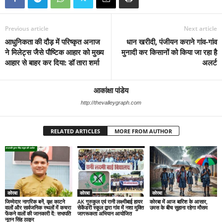
Previous article
Next article
आधुनिकता की दौड़ में परिष्कृत अनाज
धान खरीदी, पंजीयन कराने गांव-गांव
ने मिलेट्स जैसे पौष्टिक आहार को मुख्य
मुनादी कर किसानों को किया जा रहा है
आहार से बाहर कर दिया: डॉ तारा शर्मा
अलर्ट
आकांक्षा पांडेय
http://thevalleygraph.com
RELATED ARTICLES
MORE FROM AUTHOR
कोरबा
कोरबा
कोरबा
जिम्मेदार नागरिक बनें, वृक्ष काटने
AK गुरुकुल एवं रानी लक्ष्मीबाई हायर
कोरबा में आज बारिश के आसार,
वालों और सार्वजनिक स्थलों में कचरा
सेकेंडरी स्कूल द्वारा गांव में नशा मुक्ति
उमस के बीच सुहाना रहेगा मौसम
फेंकने वालों की जानकारी दें: सभापति
जागरूकता अभियान आयोजित
नूतन सिंह ठाकुर