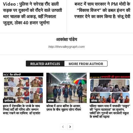
Video : पुलिस ने सरेराह रौंद डाली
बजट में साय सरकार ने PM मोदी के
सड़क पर दुकानों को रौंदने वाले उत्पाती
“विकास विजन” को डबल इंजन की
थार चालक की अकड़, वहीं निकाला
रफ्तार देने का काम किया है: संजू देवी
जुलूस, ठोका 40 हजार जुर्माना
आकांक्षा पांडेय
http://thevalleygraph.com
RELATED ARTICLES
MORE FROM AUTHOR
छत्तीसगढ़
कोरबा
कोरबा
हृदय में देशभक्ति के जज्बे के साथ
कोरबा में आज बारिश के आसार,
पवित्र सावन मास में सभापति “ठाकुर”
निभाएं वर्दी की गरिमा और सम्मान
उमस के बीच सुहाना रहेगा मौसम
की “नूतन पाठशाला” का शुभारंभ,
बनाए रखने का दायित्व: डाॅ प्रशांत
पार्षदों संग गुरुजी बन सरकारी स्कूल
के बच्चों को पढ़ाया