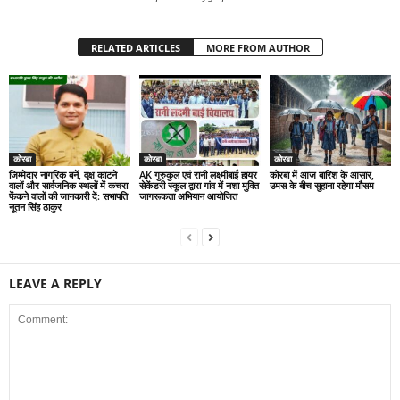
RELATED ARTICLES
MORE FROM AUTHOR
कोरबा
कोरबा
कोरबा
जिम्मेदार नागरिक बनें, वृक्ष काटने
AK गुरुकुल एवं रानी लक्ष्मीबाई हायर
कोरबा में आज बारिश के आसार,
वालों और सार्वजनिक स्थलों में कचरा
सेकेंडरी स्कूल द्वारा गांव में नशा मुक्ति
उमस के बीच सुहाना रहेगा मौसम
फेंकने वालों की जानकारी दें: सभापति
जागरूकता अभियान आयोजित
नूतन सिंह ठाकुर
LEAVE A REPLY