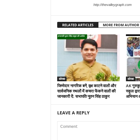
http://thevalleygraph.com
RELATED ARTICLES
MORE FROM AUTHOR
कोरबा
कोरबा
जिम्मेदार नागरिक बनें, वृक्ष काटने वालों और
AK गुरुकुल
सार्वजनिक स्थलों में कचरा फेंकने वालों की
स्कूल द्वा
जानकारी दें: सभापति नूतन सिंह ठाकुर
अभियान 
LEAVE A REPLY