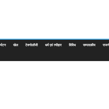
र्यटन
खेल
टेक्नोलॉजी
धर्म एवं त्यौहार
विविध
सम्पादकीय
राजन