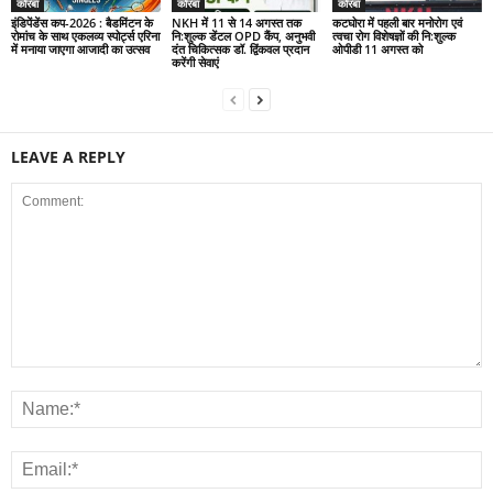
कोरबा
कोरबा
कोरबा
इंडिपेंडेंस कप-2026 : बैडमिंटन के
NKH में 11 से 14 अगस्त तक
कटघोरा में पहली बार मनोरोग एवं
रोमांच के साथ एकलव्य स्पोर्ट्स एरिना
नि:शुल्क डेंटल OPD कैंप, अनुभवी
त्वचा रोग विशेषज्ञों की नि:शुल्क
में मनाया जाएगा आजादी का उत्सव
दंत चिकित्सक डॉ. द्विंकवल प्रदान
ओपीडी 11 अगस्त को
करेंगी सेवाएं
LEAVE A REPLY