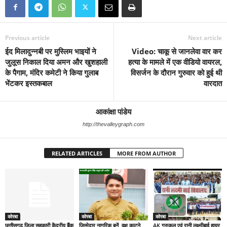
Previous article
Next article
ईद मिलादुन्नबी पर मुस्लिम भाइयों ने
Video: चाकू से जानलेवा वार कर
जुलूस निकाल दिया अमन और खुशहाली
हत्या के मामले में एक वीडियो वायरल,
के पैगाम, मंदिर कमेटी ने किया गुलाब
विसर्जन के दौरान गुरुवार को हुई थी
भेंटकर इस्तकबाल
वारदात
आकांक्षा पांडेय
http://thevalleygraph.com
RELATED ARTICLES
MORE FROM AUTHOR
कोरबा
कोरबा
कोरबा
छत्तीसगढ़ जिला सहकारी केंद्रीय बैंक
जिम्मेदार नागरिक बनें, वृक्ष काटने
AK गुरुकुल एवं रानी लक्ष्मीबाई हायर