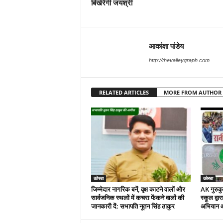
बिखेरेंगी जयश्री
आकांक्षा पांडेय
http://thevalleygraph.com
RELATED ARTICLES
MORE FROM AUTHOR
कोरबा
कोरबा
जिम्मेदार नागरिक बनें, वृक्ष काटने वालों और
AK गुरुकुल
सार्वजनिक स्थलों में कचरा फेंकने वालों की
स्कूल द्वा
जानकारी दें: सभापति नूतन सिंह ठाकुर
अभियान 