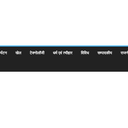
र्यटन
खेल
टेक्नोलॉजी
धर्म एवं त्यौहार
विविध
सम्पादकीय
राजन