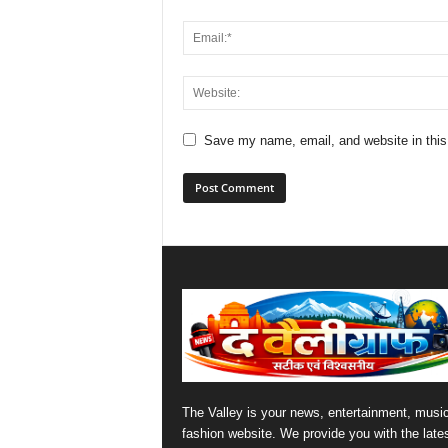
Save my name, email, and website in this
The Valley is your news, entertainment, musi
fashion website. We provide you with the late