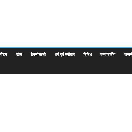
र्यटन
खेल
टेक्नोलॉजी
धर्म एवं त्यौहार
विविध
सम्पादकीय
राजन