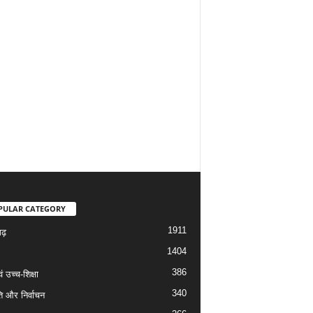
PULAR CATEGORY
1911
गढ़
1404
386
वं उच्च-शिक्षा
340
ि और निर्वाचन