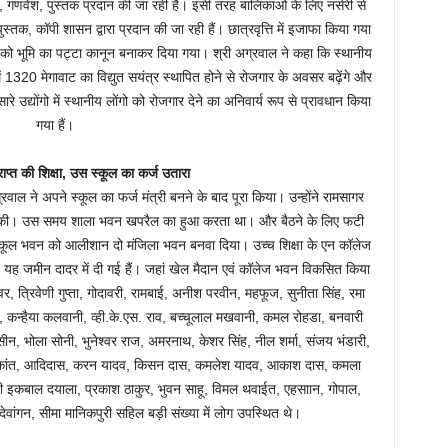
िक्षा, गणवेश, पुस्तक प्रदान की जा रही हैं। इसी तरह बालिकाओं के लिए नर्सरी से
्तक, कॉपी शासन द्वारा प्रदान की जा रही हैं। छात्रवृत्ति में इजाफा किया गया
बों को भूमि का पट्टा कानून बनाकर दिया गया। श्री अग्रवाल ने कहा कि स्थानीय
में 1320 मेगावाट का विद्युत सयंत्र स्थापित होने से रोजगार के अवसर बढ़ेंगे और
ारे उद्योंगो में स्थानीय लोंगो को रोजगार देने का अनिवार्य रूप से प्रावधान किया
गया हैं।
राप्त की शिक्षा, उस स्कूल का कर्ज उतारा
रवाल ने अपने स्कूल का फर्ज मंत्री बनने के बाद पूरा किया। उन्होंने रामसागर
्रहण की। उस समय शाला भवन खपरैल का हुआ करता था। और बैठने के लिए फटी
े स्कूल भवन को आलीशान दो मंजिला भवन बनवा दिया। उच्च शिक्षा के एन कॉलेज
यह जमीन दादर में दी गई हैं। जहां खेल मैदान एवं कॉलेज भवन विकसित किया
 त्रिवेणी गुप्ता, गोदावरी, रामबाई, अनीश परवीन, महफूज, सुनीता सिंह, रमा
, कन्हैया कलवानी, व्ही.के.एस. राव, बच्चूलाल मखवानी, कमल रोहडा, बनवारी
ासीन, भोला सोनी, भुनेश्वर राज, अमरनाथ, केशर सिंह, नील शर्मा, संजय भंडारी,
 सुर्यकांत, आदिदास, करन यादव, किसन दास, कमलेश यादव, आकाश दास, कमला
ाजी इकबाल दयाला, प्रकाश ठाकुर, भुवन साहू, विमल थवाईत, एहसाान, गोपाल,
 देवांगन, सीमा मानिकपुरी सहिल बड़ी संख्या में लोग उपस्थित थे।