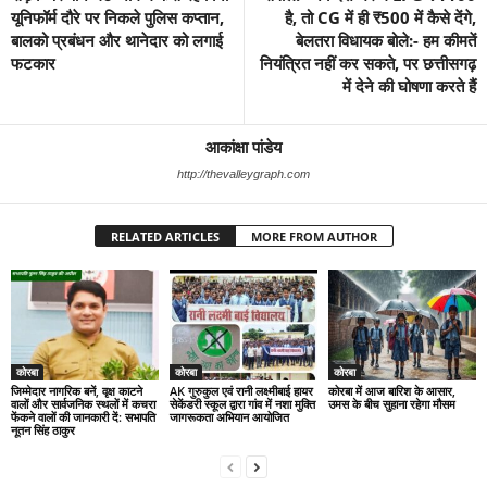
यूनिफॉर्म दौरे पर निकले पुलिस कप्तान,
है, तो CG में ही ₹500 में कैसे देंगे,
बालको प्रबंधन और थानेदार को लगाई
बेलतरा विधायक बोले:- हम कीमतें
फटकार
नियंत्रित नहीं कर सकते, पर छत्तीसगढ़
में देने की घोषणा करते हैं
आकांक्षा पांडेय
http://thevalleygraph.com
RELATED ARTICLES
MORE FROM AUTHOR
कोरबा
कोरबा
कोरबा
जिम्मेदार नागरिक बनें, वृक्ष काटने
AK गुरुकुल एवं रानी लक्ष्मीबाई हायर
कोरबा में आज बारिश के आसार,
वालों और सार्वजनिक स्थलों में कचरा
सेकेंडरी स्कूल द्वारा गांव में नशा मुक्ति
उमस के बीच सुहाना रहेगा मौसम
फेंकने वालों की जानकारी दें: सभापति
जागरूकता अभियान आयोजित
नूतन सिंह ठाकुर