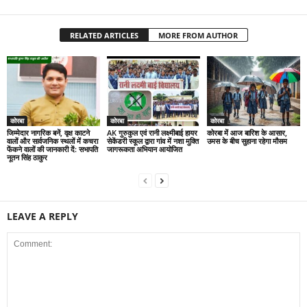
RELATED ARTICLES
MORE FROM AUTHOR
कोरबा
कोरबा
कोरबा
जिम्मेदार नागरिक बनें, वृक्ष काटने
AK गुरुकुल एवं रानी लक्ष्मीबाई हायर
कोरबा में आज बारिश के आसार,
वालों और सार्वजनिक स्थलों में कचरा
सेकेंडरी स्कूल द्वारा गांव में नशा मुक्ति
उमस के बीच सुहाना रहेगा मौसम
फेंकने वालों की जानकारी दें: सभापति
जागरूकता अभियान आयोजित
नूतन सिंह ठाकुर
LEAVE A REPLY