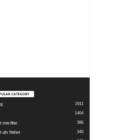
PULAR CATEGORY
1911
गढ़
1404
386
वं उच्च-शिक्षा
340
ि और निर्वाचन