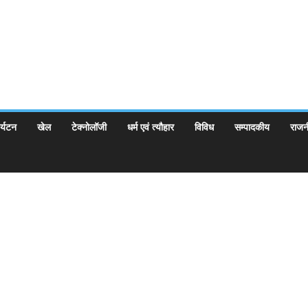
र्यटन
खेल
टेक्नोलॉजी
धर्म एवं त्यौहार
विविध
सम्पादकीय
राजन