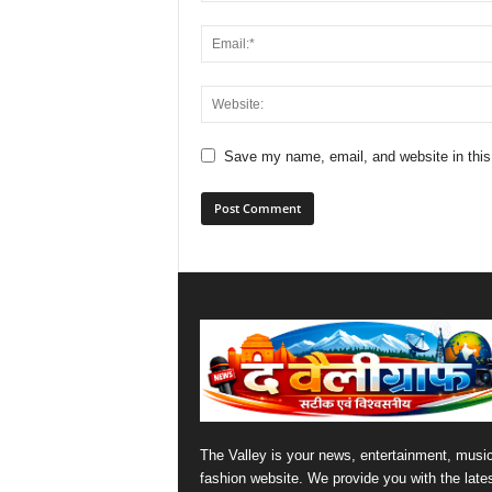
Save my name, email, and website in this
The Valley is your news, entertainment, musi
fashion website. We provide you with the late