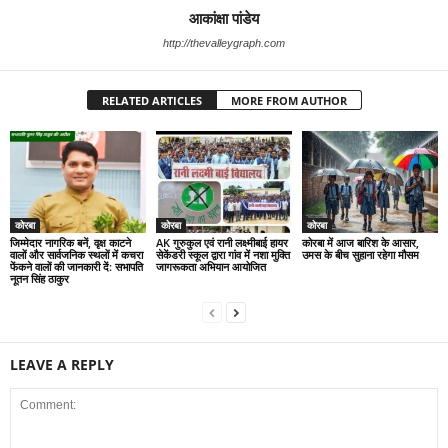
आकांक्षा पांडेय
http://thevalleygraph.com
RELATED ARTICLES
MORE FROM AUTHOR
कोरबा
कोरबा
कोरबा
जिम्मेदार नागरिक बनें, वृक्ष काटने
AK गुरुकुल एवं रानी लक्ष्मीबाई हायर
कोरबा में आज बारिश के आसार,
वालों और सार्वजनिक स्थलों में कचरा
सेकेंडरी स्कूल द्वारा गांव में नशा मुक्ति
उमस के बीच सुहाना रहेगा मौसम
फेंकने वालों की जानकारी दें: सभापति
जागरूकता अभियान आयोजित
नूतन सिंह ठाकुर
LEAVE A REPLY