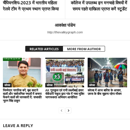
चैंपियनशिप-2023 में भारतीय महिला
कॉलेज में उपलब्ध इन मनचाहे विषयों में
रेलवे टीम ने प्रथम स्थान प्राप्त किया
समय रहते दाखिला प्राप्त करें स्टूडेंट
आकांक्षा पांडेय
http://thevalleygraph.com
RELATED ARTICLES
MORE FROM AUTHOR
कोरबा
कोरबा
कोरबा
जिम्मेदार नागरिक बनें, वृक्ष काटने
AK गुरुकुल एवं रानी लक्ष्मीबाई हायर
कोरबा में आज बारिश के आसार,
वालों और सार्वजनिक स्थलों में कचरा
सेकेंडरी स्कूल द्वारा गांव में नशा मुक्ति
उमस के बीच सुहाना रहेगा मौसम
फेंकने वालों की जानकारी दें: सभापति
जागरूकता अभियान आयोजित
नूतन सिंह ठाकुर
LEAVE A REPLY