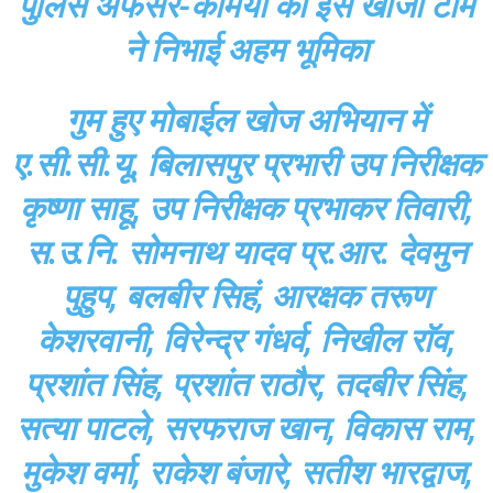
पुलिस अफसर-कर्मियों की इस खोजी टीम
ने निभाई अहम भूमिका
गुम हुए मोबाईल खोज अभियान में
ए.सी.सी.यू. बिलासपुर प्रभारी उप निरीक्षक
कृष्णा साहू, उप निरीक्षक प्रभाकर तिवारी,
स.उ.नि. सोमनाथ यादव प्र.आर. देवमुन
पुहुप, बलबीर सिहं, आरक्षक तरूण
केशरवानी, विरेन्द्र गंधर्व, निखील राॅव,
प्रशांत सिंह, प्रशांत राठौर, तदबीर सिंह,
सत्या पाटले, सरफराज खान, विकास राम,
मुकेश वर्मा, राकेश बंजारे, सतीश भारद्वाज,