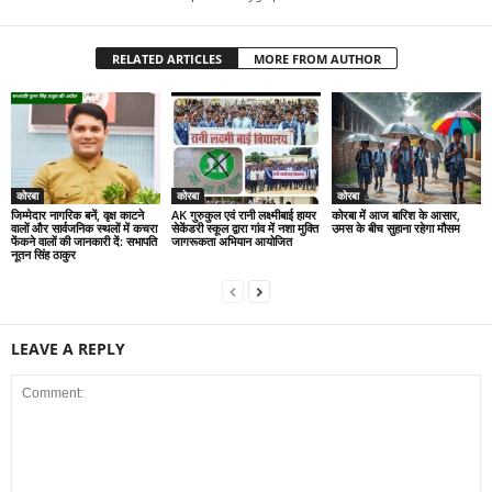
RELATED ARTICLES
MORE FROM AUTHOR
कोरबा
कोरबा
कोरबा
जिम्मेदार नागरिक बनें, वृक्ष काटने
AK गुरुकुल एवं रानी लक्ष्मीबाई हायर
कोरबा में आज बारिश के आसार,
वालों और सार्वजनिक स्थलों में कचरा
सेकेंडरी स्कूल द्वारा गांव में नशा मुक्ति
उमस के बीच सुहाना रहेगा मौसम
फेंकने वालों की जानकारी दें: सभापति
जागरूकता अभियान आयोजित
नूतन सिंह ठाकुर
LEAVE A REPLY