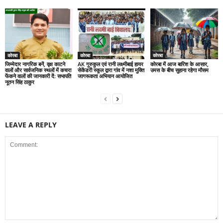
कोरबा
कोरबा
कोरबा
जिम्मेदार नागरिक बनें, वृक्ष काटने
AK गुरुकुल एवं रानी लक्ष्मीबाई हायर
कोरबा में आज बारिश के आसार,
वालों और सार्वजनिक स्थलों में कचरा
सेकेंडरी स्कूल द्वारा गांव में नशा मुक्ति
उमस के बीच सुहाना रहेगा मौसम
फेंकने वालों की जानकारी दें: सभापति
जागरूकता अभियान आयोजित
नूतन सिंह ठाकुर
LEAVE A REPLY