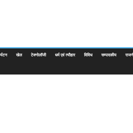
र्यटन
खेल
टेक्नोलॉजी
धर्म एवं त्यौहार
विविध
सम्पादकीय
राजन