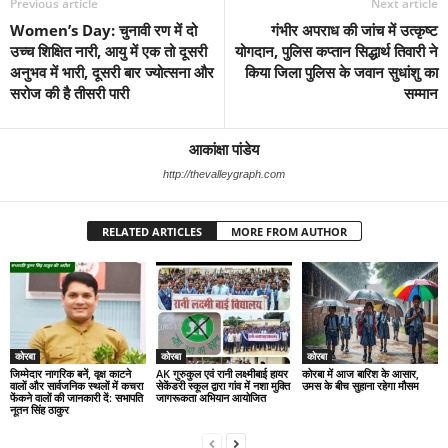
Previous article
Next article
Women’s Day: चुनावी रण में दो
गंभीर अपराध की जांच में उत्कृष्ट
उच्च शिक्षित नारी, आयु में एक तो दूसरी
योगदान, पुलिस कप्तान सिद्धार्थ तिवारी ने
अनुभव में भारी, दूसरी बार ज्योत्सना और
किया जिला पुलिस के जवान सुधांशु का
सरोज की है तीसरी पारी
सम्मान
आकांक्षा पांडेय
http://thevalleygraph.com
RELATED ARTICLES
MORE FROM AUTHOR
कोरबा
कोरबा
कोरबा
जिम्मेदार नागरिक बनें, वृक्ष काटने
AK गुरुकुल एवं रानी लक्ष्मीबाई हायर
कोरबा में आज बारिश के आसार,
वालों और सार्वजनिक स्थलों में कचरा
सेकेंडरी स्कूल द्वारा गांव में नशा मुक्ति
उमस के बीच सुहाना रहेगा मौसम
फेंकने वालों की जानकारी दें: सभापति
जागरूकता अभियान आयोजित
नूतन सिंह ठाकुर