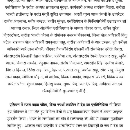
अग्रवाल, महासचिव संजय यादव, कोषाध्यक्ष अभिषेक जैन, उपाध्यक्ष कार्तिक डाकुआ,
एसोसिएशन के प्रदेश अध्यक्ष छगनलाल मूंदड़ा, कार्यकारी अध्यक्ष तारकेश मिश्रा, क्रीड़ा
भारती छत्तीसगढ़ के प्रांत मंत्री सुमित उपाध्याय, आरती ग्रुप आफ कंपनी के डायरेटर
राजीव अग्रवाल, मनीष मण्डल, राजीव मुंदड़ा, एसोसियेशन के फिजियोथेरेपी एडवाइजर डॉ
आकाश रजक, जिला ओलंपिक एसोसिएशन के अध्यक्ष नौशाद खान, सचिव सुरेश
क्रिस्टोफर, क्रीड़ा भारती कोरबा के संयोजक बलराम विश्वकर्मा, जिला खेल अधिकारी दिनु
पटेल, सहायक खेल अधिकारी रामकृपाल साहू, क्रीड़ा अधिकारी के आर टण्डन, पूर्व क्रीड़ा
अधिकारी प्यारे लाल चौधरी, सीएमए किकबॉक्सिंग एकेडमी की संचालिका प्रीती मिश्रा,
अंतराष्ट्रीय खिलाड़ी रेहाना फातिमा, प्रतिभा राय, अंतराष्ट्रीय रेफरी देवसागर साहू, जुनैद
आलम, विकास नामदेव, रघुनाथ नायक, संतोष निर्मलकर, अमरदीप सिंह, प्रवीण बंजारे,
विशाल हियाल, रितेश साहा, शानू मेहराज, प्रभात साहू, अशोक साहू, रमेश साहू, अंकुश
लाल यादव, लोकिता चौहान, मो आसिफ, विकास नामदेव, शाहरुख अंसारी, विवेक यादव,
कपिल पटेल, शुभम यादव, हिमांशु यादव, तुषार सिंह, रमनदीप सिंह, आदित्या पाल एवं
खेलप्रेमियों ने शुभकामनाएं दी है।
एशियन में रजत पदक जीता, विश्व स्पर्धा डबलिन में देश का प्रतिनिधित्व भी किया
इस सेमिनार में भाग लेते हुए विभिन्न देशों से आए किकबाक्सिंग रेफरी ने अपना उत्कृष्ट
प्रदर्शन किया। भारत के निर्णायकों की टीम में छत्तीसगढ़ की ओर से आकाश गुरुदीवान
शामिल हुए। आकाश स्वयं राष्ट्रीय व अंतर्राष्ट्रीय स्तर पर खिलाड़ी के रूप में देश का