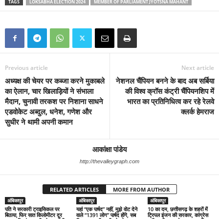
TAGS
LOKSABHA ELECTION 2024
MEMBER OF PARLIAMENT JYOTSNA MAHANT
Previous article
Next article
अध्यक्ष की चेयर पर कब्जा करने मुकाबले
नेशनल चैंपियन बनने के बाद अब सर्बिया
का ऐलान, चार खिलाड़ियों ने संभाला
की विश्व क्रॉस कंट्री चैंपियनशिप में
मैदान, चुनावी तरकश पर निशाना साधने
भारत का प्रतिनिधित्व कर रहे रेलवे
एडवोकेट अब्दुल, धनेश, गणेश और
क्लर्क हेमराज
सुधीर ने थामी अपनी कमान
आकांक्षा पांडेय
http://thevalleygraph.com
RELATED ARTICLES
MORE FROM AUTHOR
अंबिकापुर
अंबिकापुर
अंबिकापुर
पति ने सरकारी ट्राइसिकल पर
यहां “एक पार्षद” नहीं, मुझे वोट देने
10 का दम, छत्तीसगढ़ के शहरों में
बिठाया, फिर सात किलोमीटर दूर
वाले “1391 लोग” पार्षद होंगे, सब
ट्रिपल इंजन की सरकार, कांग्रेस