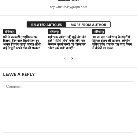
http://thevalleygraph.com
RELATED ARTICLES
MORE FROM AUTHOR
अंबिकापुर
अंबिकापुर
अंबिकापुर
पति ने सरकारी ट्राइसिकल पर
यहां “एक पार्षद” नहीं, मुझे वोट देने
10 का दम, छत्तीसगढ़ के शहरों में
बिठाया, फिर सात किलोमीटर दूर
वाले “1391 लोग” पार्षद होंगे, सब
ट्रिपल इंजन की सरकार, कांग्रेस
आकर दिव्यांग पहाड़ी कोरवा आंधी
मिलकर पुरानी बस्ती को कोरबा का
क्लीन स्वीप, दस के दस नगर निगम
बाई ने चुनी अपने गांव की सरकार
“नंबर एक वार्ड” बनाएंगे :...
में बीजेपी का कब्जा
LEAVE A REPLY