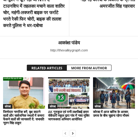
टाउनशिप में तहलका मचाने वाला शातिर
अमरजीत सिंह गहरवार
चोर, महंगी-लक्जरी बाइक पर फर्राटे
भरते रेकी फिर चोरी, बाइक की तलाश
करते पुलिस ने धर-दबोचा
आकांक्षा पांडेय
http://thevalleygraph.com
RELATED ARTICLES
MORE FROM AUTHOR
कोरबा
कोरबा
कोरबा
जिम्मेदार नागरिक बनें, वृक्ष काटने
AK गुरुकुल एवं रानी लक्ष्मीबाई हायर
कोरबा में आज बारिश के आसार,
वालों और सार्वजनिक स्थलों में कचरा
सेकेंडरी स्कूल द्वारा गांव में नशा मुक्ति
उमस के बीच सुहाना रहेगा मौसम
फेंकने वालों की जानकारी दें: सभापति
जागरूकता अभियान आयोजित
नूतन सिंह ठाकुर