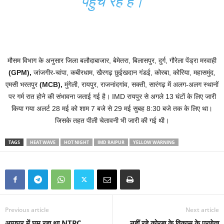
पहुंच रहे हैं।
मौसम विभाग के अनुसार जिला बलौदाबाजार, बेमेतरा, बिलासपुर, दुर्ग, गौरेला पेंड्रा मरवाही
(GPM),
जांजगीर-चांपा, कबीरधाम, खैरगढ़ छुईखदान गंडई, कोरबा, कोरिया, महासमुंद,
एमसी भरतपुर
(MCB),
मुंगेली, रायपुर, राजनांदगांव, सक्ती, सारंगढ़ में अलग-अलग स्थानों
पर गर्म रात होने की संभावना जताई गई है। IMD रायपुर से अगले 13 घंटों के लिए जारी
किया गया अलर्ट 28 मई को शाम 7 बजे से 29 मई सुबह 8:30 बजे तक के लिए था।
जिसके तहत पीली चेतावनी भी जारी की गई थी।
TAGS
HEAT WAVE
HOT NIGHT
IMD RAIPUR
YELLOW WARNING
Previous article
Next article
अप्पूघर में घूम रहा था NTPC
नहीं रहे कोरबा के विकास के प्रणेता