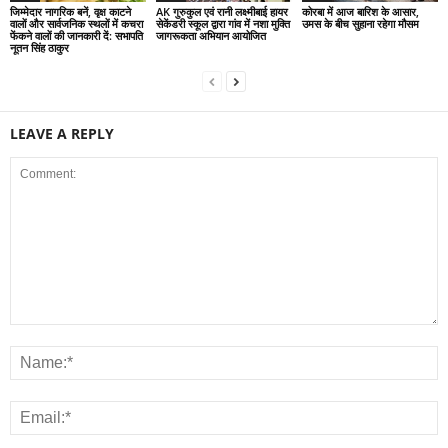
जिम्मेदार नागरिक बनें, वृक्ष काटने
AK गुरुकुल एवं रानी लक्ष्मीबाई हायर
कोरबा में आज बारिश के आसार,
वालों और सार्वजनिक स्थलों में कचरा
सेकेंडरी स्कूल द्वारा गांव में नशा मुक्ति
उमस के बीच सुहाना रहेगा मौसम
फेंकने वालों की जानकारी दें: सभापति
जागरूकता अभियान आयोजित
नूतन सिंह ठाकुर
LEAVE A REPLY