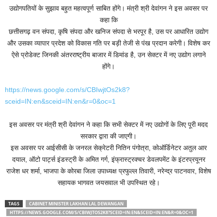
उद्योगपतियों के सुझाव बहुत महत्वपूर्ण साबित होंगे। मंत्री श्री देवांगन ने इस अवसर पर
कहा कि
छत्तीसगढ़ वन संपदा, कृषि संपदा और खनिज संपदा से भरपूर है, उस पर आधारित उद्योग
और उसका व्यापार प्रदेश को विकास गति पर बड़ी तेजी से पंख प्रदान करेगी। विशेष कर
ऐसे प्रोडेक्ट जिनकी अंतरराष्ट्रीय बाजार में डिमांड है, उन सेक्टर में नए उद्योग लगाने
होंगे।
https://news.google.com/s/CBIwjtOs2k8?
sceid=IN:en&sceid=IN:en&r=0&oc=1
इस अवसर पर मंत्री श्री देवांगन ने कहा कि सभी सेक्टर में नए उद्योगों के लिए पूरी मदद
सरकार द्वारा की जाएगी।
इस अवसर पर आईसीसी के जनरल सेक्रेटरी नितिन पंगोत्रा, कोऑर्डिनेटर अतुल आर
दयाल, ऑटो पार्ट्स इंडस्ट्री के अमित गर्ग, इंफ्रास्ट्रक्चर डेवलपमेंट के इंटरप्रयूनर
राजेश धर शर्मा, भाजपा के कोरबा जिला उपाध्यक्ष प्रफुल्ल तिवारी, नरेन्द्र पाटनवार, विशेष
सहायक भागवत जयसवाल भी उपस्थित रहे।
TAGS
CABINET MINISTER LAKHAN LAL DEWANGAN
HTTPS://NEWS.GOOGLE.COM/S/CBIWJTOS2K8?SCEID=IN:EN&SCEID=IN:EN&R=0&OC=1