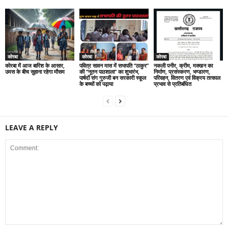
कोरबा
कोरबा
कोरबा
कोरबा में आज बारिश के आसार,
पवित्र सावन मास में सभापति “ठाकुर”
नकली पनीर, क्रीम, मक्खन का
उमस के बीच सुहाना रहेगा मौसम
की “नूतन पाठशाला” का शुभारंभ,
निर्माण, प्रसंस्करण, भण्डारण,
पार्षदों संग गुरुजी बन सरकारी स्कूल
परिवहन, वितरण एवं विक्रय तत्काल
के बच्चों को पढ़ाया
प्रभाव से प्रतिबंधित
LEAVE A REPLY