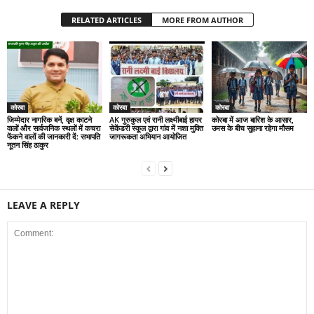
RELATED ARTICLES
MORE FROM AUTHOR
कोरबा
कोरबा
कोरबा
जिम्मेदार नागरिक बनें, वृक्ष काटने
AK गुरुकुल एवं रानी लक्ष्मीबाई हायर
कोरबा में आज बारिश के आसार,
वालों और सार्वजनिक स्थलों में कचरा
सेकेंडरी स्कूल द्वारा गांव में नशा मुक्ति
उमस के बीच सुहाना रहेगा मौसम
फेंकने वालों की जानकारी दें: सभापति
जागरूकता अभियान आयोजित
नूतन सिंह ठाकुर
LEAVE A REPLY