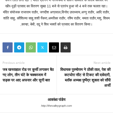
करने तांता लगा रहा । मंदिर प्रांगण में नागपंचमी व सावन सोमवार के विशेष अवसर पर
खीर-पूड़ी प्रसाद का वितरण सुबह 11 बजे से प्रारंभ हुआ जो 4 बजे तक चलता रहा।
मंदिर संयोजक राजाराम राठौर, जगदीश अग्रवाल,विनोद उपाध्याय,अन्नु राठौर, आदि राठौर,
शांति साहू, कौशिल्या साहू,शशी पैंकरा,अमरीका राठौर, रश्मि राठौर, ममता राठौर,यशु, शिवम
,कान्हा, बेबी, दद्दू ने शिव भक्तों को प्रसाद का वितरण किया।
Previous article
Next article
जब खस्ताहाल रोड पर कुर्सी लगाकर बैठ
विधायक पुरुषोत्तम ने ठोंकी ताल, पेश की
गए लोग, तीन घंटे के चक्काजाम में
कटघोरा सीट से टिकट की दावेदारी,
सड़क पर आए अफसर और सुनी बात
ब्लॉक अध्यक्ष पुष्पेंद्र शुक्ला को सौंपी
अर्जी
आकांक्षा पांडेय
http://thevalleygraph.com