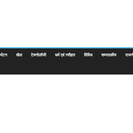
र्यटन
खेल
टेक्नोलॉजी
धर्म एवं त्यौहार
विविध
सम्पादकीय
राजन