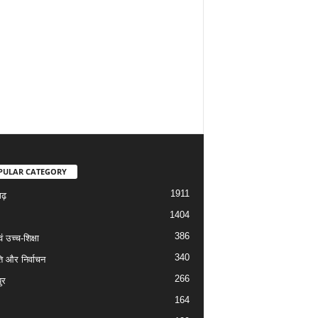
PULAR CATEGORY
1911
गढ़
1404
386
वं उच्च-शिक्षा
340
ि और निर्वाचन
266
ुर
164