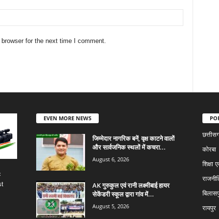
 browser for the next time I comment.
EVEN MORE NEWS
PO
छत्तीस
जिम्मेदार नागरिक बनें, वृक्ष काटने वालों
और सार्वजनिक स्थलों में कचरा...
कोरबा
August 6, 2026
शिक्षा ए
c
राजनीत
st
AK गुरुकुल एवं रानी लक्ष्मीबाई हायर
सेकेंडरी स्कूल द्वारा गांव में...
बिलासप
August 5, 2026
रायपुर