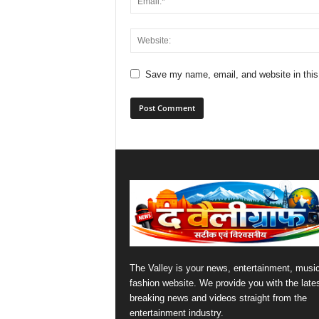
Save my name, email, and website in this
The Valley is your news, entertainment, musi
fashion website. We provide you with the late
breaking news and videos straight from the
entertainment industry.