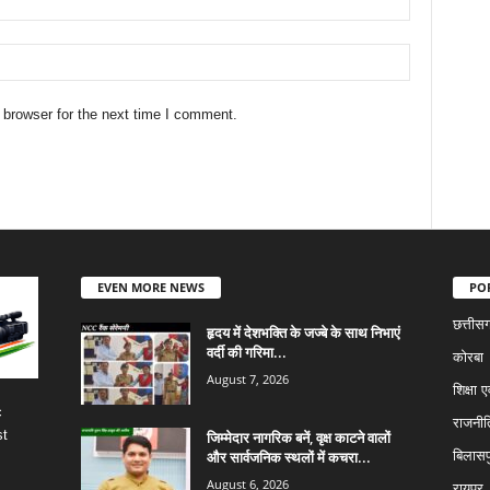
 browser for the next time I comment.
EVEN MORE NEWS
PO
छत्तीस
हृदय में देशभक्ति के जज्बे के साथ निभाएं
वर्दी की गरिमा...
कोरबा
August 7, 2026
शिक्षा ए
c
राजनीत
st
जिम्मेदार नागरिक बनें, वृक्ष काटने वालों
और सार्वजनिक स्थलों में कचरा...
बिलासप
August 6, 2026
रायपुर