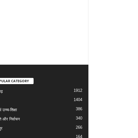
PULAR CATEGORY
1912
गढ़
1404
386
वं उच्च-शिक्षा
340
ि और निर्वाचन
266
ुर
164