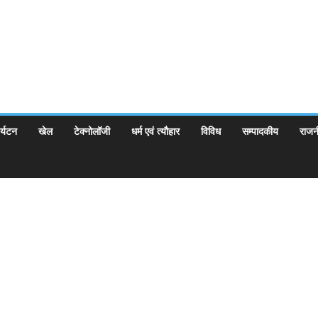
र्यटन
खेल
टेक्नोलॉजी
धर्म एवं त्यौहार
विविध
सम्पादकीय
राजन