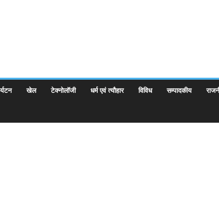
र्यटन
खेल
टेक्नोलॉजी
धर्म एवं त्यौहार
विविध
सम्पादकीय
राजन