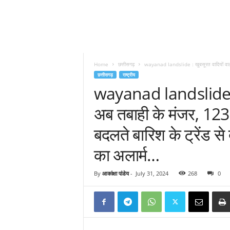
Home
छत्तीसगढ़
wayanad landslide : खूबसूरत वादियों वाले व
छत्तीसगढ़
राष्ट्रीय
wayanad landslide : ख
अब तबाही के मंजर, 12
बदलते बारिश के ट्रेंड स
का अलार्म…
By
आकांक्षा पांडेय
-
July 31, 2024
268
0