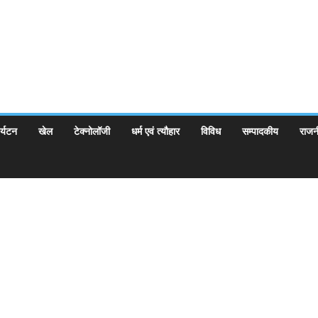
र्यटन
खेल
टेक्नोलॉजी
धर्म एवं त्यौहार
विविध
सम्पादकीय
राजन