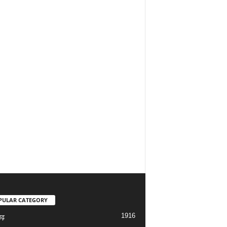
PULAR CATEGORY
1916
गढ़