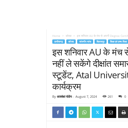
Home
कोरबा
इस शनिवार AU के मंच से अपनी Degree Certifica
छत्तीसगढ़
कोरबा
जांजगीर-चांपा
बिलासपुर
शिक्षा एवं उच्च-शिक्षा
इस शनिवार AU के मंच 
नहीं ले सकेंगे दीक्षांत 
स्टूडेंट, Atal Universi
कार्यक्रम
By
आकांक्षा पांडेय
-
August 7, 2024
261
0