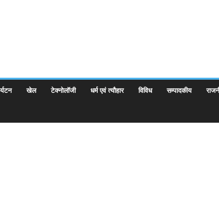
र्यटन
खेल
टेक्नोलॉजी
धर्म एवं त्यौहार
विविध
सम्पादकीय
राजन