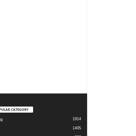
PULAR CATEGORY
1914
गढ़
1405