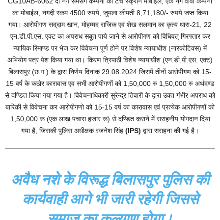
CG10AB-6062 दो नग सैमसंग कम्पनी का टच स्क्रीन मोबाईल, एक नग वीवो कम्पनी
का मोबाईल, नगदी रकम 4500 रुपये, जुमला कीमती 8,71,180/- रुपये जप्त किया
गया। आरोपीगण सद्‌दाम खान, मोहम्मद राजिक एवं शेख सलमान का कृत्य धारा-21, 22
एन.डी.पी.एस. एक्ट का अपराध सबूत पाये जाने से आरोपीगण को विधिवत् गिरफ्तार कर
न्यायिक रिमाण्ड पर भेज कर विवेचना पूर्ण होने पर विशेष न्यायाधीश (नारकोटिक्स) में
अभियोग पत्र पेश किया गया था। किरण त्रिपाठी विशेष न्यायाधीश (एन.डी.पी.एस. एक्ट)
बिलासपुर (छ.ग.) के द्वारा निर्णय दिनांक 29.08.2024 जिसमें तीनों आरोपीगण को 15-
15 वर्ष के कठोर कारावास एव सभी आरोपीगणों को 1,50,000 रु 1,50,000 रु अर्थदण्ड
से दण्डित किया गया गया है। विवेचनाधिकारी सुरेन्द्र तिवारी के द्वारा उक्त गंभीर अपराध को
बारिकी से विवेचना कर आरोपीगणो को 15-15 वर्ष का कारावास एवं प्रत्येक आरोपीगणों को
1,50,000 रू (एक लाख पचास हजार रू) से दण्डित कराने में सराहनीय योगदान दिया
गया है, जिसकी पुलिस अधीक्षक रजनेश सिंह
(IPS)
द्वारा सराहना की गई है।
अवैध नशे के विरूद्ध बिलासपुर पुलिस की
कार्यवाही आगे भी जारी रहेगी जिससे
समाज का कल्याण होगा।