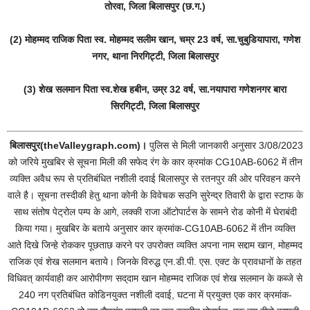
तोरवा, जिला बिलासपुर (छ.ग.)
(2) मोहम्मद राजिक पिता स्व. मोहम्मद सलीम खान, चम्र 23 वर्ष, सा.चुबुडियापारा, गणेश
नगर, थाना निरगि‌ट्टी, जिला बिलासपुर
(3) शेख सलमान पिता स्व.शेख हबीन, उम्र 32 वर्ष, सा.नयापारा गणेशनगर बारा
सिरगि‌ट्टी, जिला बिलासपुर
बिलासपुर(theValleygraph.com)।
पुलिस से मिली जानकारी अनुसार 3/08/2023
को जरिये मुखबिर से सूचना मिली की सफेद रंग के कार क्रमांक CG10AB-6062 में तीन
व्यक्ति अवैध रूप से प्रतिबंधित नशीली दवाई बिलासपुर से रतनपुर की ओर परिवहन करने
वाले है। सूचना तस्दीकी हेतु थाना कोनी के विवेचक सउनि सुरेन्द्र तिवारी के द्वारा स्टाफ के
साथ संतोष पेट्रोल पम्प के आगे, लक्की राजा ऑटोपार्टस के सामने रोड कोनी में घेराबंदी
किया गया। मुखबिर के बताये अनुसार कार क्रमांक-CG10AB-6062 में तीन व्यक्ति
आते दिखे जिन्हे रोककर पूछताछ करने पर उपरोक्त व्यक्ति अपना नाम स‌द्दाम खान, मोहम्मद
राजिक एवं शेख सलमान बताये। जिनके विरुद्ध एन.डी.पी. एस. एक्ट के प्रावधानों के तहत
विधिवत् कार्यवाही कर आरोपीगण सद्‌दाम खान मोहम्मद राजिक एवं शेख सलमान के कब्जे से
240 नग प्रतिबंधित कोडिनयुक्त नशीली दवाई, घटना में प्रयुक्त एक कार क्रमांक-