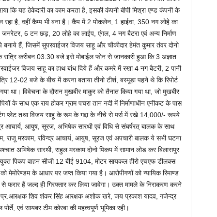
या कि यह ठेकेदारी का काम करता है, इसकी कंपनी बीपी मिश्रा एण्ड कंपनी के
ल रहा है, वहीं कैम्प भी बना है। कैंप में 2 पोकलेन, 1 हाईवा, 350 नग लोहे का
1 जनरेटर, 6 टन छड़, 20 लोहे का लाईप, एंगल, 4 नग बैटरा एवं अन्य निर्माण
े बनाये हैं, जिसमें सुपरवाईजर विजय साहू और चौकीदार हेमंत कुमार तंवर दोनो
े रात्रि करीबन 03:30 बजे इसे मोबाईल फोन से जानकारी हुआ कि 3 अज्ञात
रवाईजर विजय साहू का हाथ बांध दिये हैं और कमरे में रखा 4 नग बैटरी, 2 पानी
त्रि 12-02 बजे के बीच में करना बताया तीनो टीर्श, बरमूड़ा पहने थे कि रिपोर्ट
 गया था। विवेचना के दौरान मुखबीर माकुर को तैनात किया गया था, जो मुखबीर
पियों के साथ एक राय होकर ग्राम पचरा तान नदी में निर्माणाधीन एनीकट के पास
िंग प्लेट तथा विजय साहू के रूम के गद्दा के नीचे से पर्स में रखे 14,000/- रूपये
न्द्र आचार्य, आयुष, सूरज, अभिषेक सारथी एवं विधि से संघर्षरत् बालक के साथ
म, राजू मरकाम, रविन्द्र आचार्य, आयुष, सूरज एवं अपचारी बालक ये सभी घटना
 पश्चात अभिषेक सारथी, राहुल मरकाम दोनो पिकप में सामान लोड कर बिलासपुर
में प्रयुक्त पिकप वाहन सीजी 12 बीई 9104, मोटर सायकल हीरो एचएफ डीलक्स
ेमोरेण्डम के आधार पर जप्त किया गया है। आरोपीगणों को न्यायिक रिमाण्ड
से फरार हैं जल्द ही गिरफ्तार कर लिया जावेगा। उक्त मामले के निराकरण करने
 प्र.आरक्षक शिव शंकर सिंह आरक्षक अशोक खरे, जय प्रकाश यादव, गजेन्द्र
पोर्ते, एवं सायबर टीम कोरबा की महत्वपूर्ण भूमिका रही।