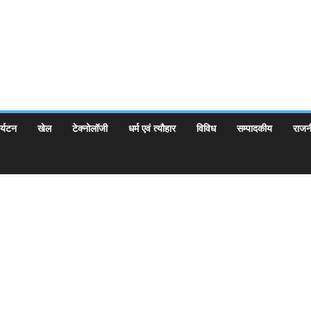
र्यटन
खेल
टेक्नोलॉजी
धर्म एवं त्यौहार
विविध
सम्पादकीय
राजन