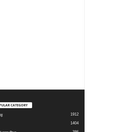
PULAR CATEGORY
1912
गढ़
1404
386