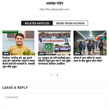
आकांक्षा पांडेय
http://thevalleygraph.com
RELATED ARTICLES
MORE FROM AUTHOR
कोरबा
कोरबा
कोरबा
जिम्मेदार नागरिक बनें, वृक्ष काटने
AK गुरुकुल एवं रानी लक्ष्मीबाई हायर
कोरबा में आज बारिश के आसार,
वालों और सार्वजनिक स्थलों में कचरा
सेकेंडरी स्कूल द्वारा गांव में नशा मुक्ति
उमस के बीच सुहाना रहेगा मौसम
फेंकने वालों की जानकारी दें: सभापति
जागरूकता अभियान आयोजित
नूतन सिंह ठाकुर
LEAVE A REPLY