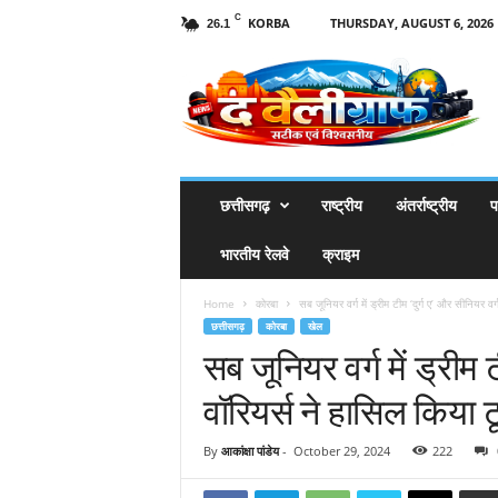
C
KORBA
THURSDAY, AUGUST 6, 2026
26.1
T
h
e
V
a
l
l
छत्तीसगढ़
राष्ट्रीय
अंतर्राष्ट्रीय
प
e
y
भारतीय रेलवे
क्राइम
g
r
Home
कोरबा
सब जूनियर वर्ग में ड्रीम टीम ‘दुर्ग ए’ और सीनियर वर्ग 
a
छत्तीसगढ़
कोरबा
खेल
p
सब जूनियर वर्ग में ड्रीम ट
h
वॉरियर्स ने हासिल किया टू
By
आकांक्षा पांडेय
-
October 29, 2024
222