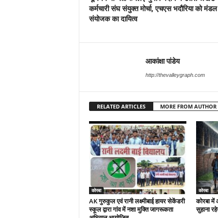
कर्मचारी संघ संयुक्त मोर्चा, एचएस भदौरिया को मंडल
संयोजक का दायित्व
आकांक्षा पांडेय
http://thevalleygraph.com
RELATED ARTICLES
MORE FROM AUTHOR
कोरबा
कोरबा
AK गुरुकुल एवं रानी लक्ष्मीबाई हायर सेकेंडरी
कोरबा मे
स्कूल द्वारा गांव में नशा मुक्ति जागरूकता
सुहाना रह
अभियान आयोजित