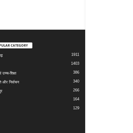
PULAR CATEGORY
1911
गढ़
1403
386
वं उच्च-शिक्षा
340
ि और निर्वाचन
266
ुर
164
129