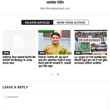
आकांक्षा पांडेय
http://thevalleygraph.com
RELATED ARTICLES
MORE FROM AUTHOR
कोरबा
कोरबा
कोरबा
छत्तीसगढ़ जिला सहकारी केंद्रीय बैंक
जिम्मेदार नागरिक बनें, वृक्ष काटने
AK गुरुकुल एवं रानी लक्ष्मीबाई हायर
कर्मचारी संघ बिलासपुर के अध्यक्ष
वालों और सार्वजनिक स्थलों में कचरा
सेकेंडरी स्कूल द्वारा गांव में नशा मुक्ति
भागवत यादव
फेंकने वालों की जानकारी दें: सभापति
जागरूकता अभियान आयोजित
नूतन सिंह ठाकुर
LEAVE A REPLY