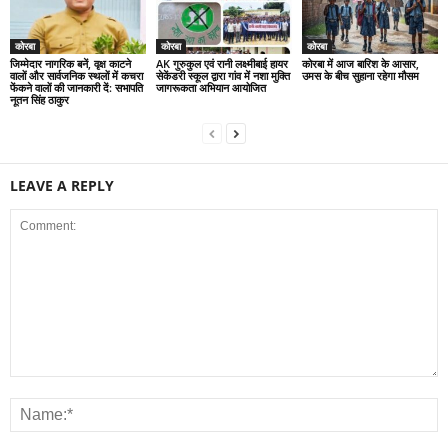
कोरबा
कोरबा
कोरबा
जिम्मेदार नागरिक बनें, वृक्ष काटने
AK गुरुकुल एवं रानी लक्ष्मीबाई हायर
कोरबा में आज बारिश के आसार,
वालों और सार्वजनिक स्थलों में कचरा
सेकेंडरी स्कूल द्वारा गांव में नशा मुक्ति
उमस के बीच सुहाना रहेगा मौसम
फेंकने वालों की जानकारी दें: सभापति
जागरूकता अभियान आयोजित
नूतन सिंह ठाकुर
LEAVE A REPLY