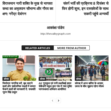
विराजमान नारी शक्ति के मुख से भागवत
संवर्ग भर्ती की प्रक्रिया 8 दिसंबर से
कथा का अमृतपान सौभाग्य और गौरव का
फिर होगी शुरू, इन दस्तावेजों के साथ
क्षण: नरेंद्र देवांगन
सकरी पहुंचे अभ्यर्थी
आकांक्षा पांडेय
http://thevalleygraph.com
RELATED ARTICLES
MORE FROM AUTHOR
कोरबा
कोरबा
कोरबा
जिम्मेदार नागरिक बनें, वृक्ष काटने
AK गुरुकुल एवं रानी लक्ष्मीबाई हायर
कोरबा में आज बारिश के आसार,
वालों और सार्वजनिक स्थलों में कचरा
सेकेंडरी स्कूल द्वारा गांव में नशा मुक्ति
उमस के बीच सुहाना रहेगा मौसम
फेंकने वालों की जानकारी दें: सभापति
जागरूकता अभियान आयोजित
नूतन सिंह ठाकुर