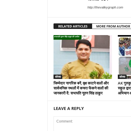
http://thevalleygraph.com
RELATED ARTICLES
MORE FROM AUTHOR
कोरबा
कोरबा
जिम्मेदार नागरिक बनें, वृक्ष काटने वालों और
AK गुरुकुल
सार्वजनिक स्थलों में कचरा फेंकने वालों की
स्कूल द्वा
जानकारी दें: सभापति नूतन सिंह ठाकुर
अभियान 
LEAVE A REPLY