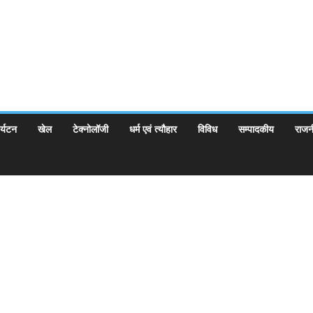
र्यटन
खेल
टेक्नोलॉजी
धर्म एवं त्यौहार
विविध
सम्पादकीय
राजन