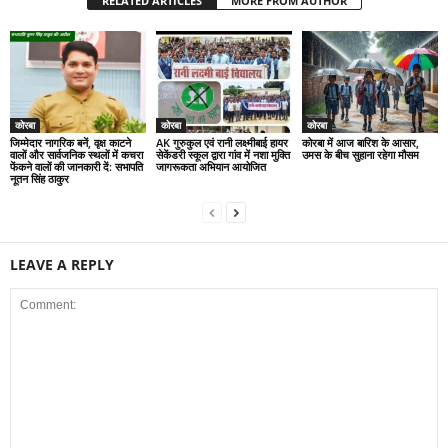
RELATED ARTICLES
MORE FROM AUTHOR
कोरबा
कोरबा
कोरबा
जिम्मेदार नागरिक बनें, वृक्ष काटने
AK गुरुकुल एवं रानी लक्ष्मीबाई हायर
कोरबा में आज बारिश के आसार,
वालों और सार्वजनिक स्थलों में कचरा
सेकेंडरी स्कूल द्वारा गांव में नशा मुक्ति
उमस के बीच सुहाना रहेगा मौसम
फेंकने वालों की जानकारी दें: सभापति
जागरूकता अभियान आयोजित
नूतन सिंह ठाकुर
LEAVE A REPLY